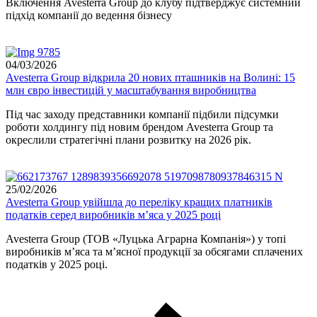
Включення Avesterra Group до клубу підтверджує системний
підхід компанії до ведення бізнесу
04/03/2026
Avesterra Group відкрила 20 нових пташників на Волині: 15
млн євро інвестицій у масштабування виробництва
Під час заходу представники компанії підбили підсумки
роботи холдингу під новим брендом Avesterra Group та
окреслили стратегічні плани розвитку на 2026 рік.
25/02/2026
Avesterra Group увійшла до переліку кращих платників
податків серед виробників м’яса у 2025 році
Avesterra Group (ТОВ «Луцька Аграрна Компанія») у топі
виробників м’яса та м’ясної продукції за обсягами сплачених
податків у 2025 році.