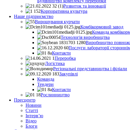
Будівництво комплексу переробки
Розвиток та інновації
Корпоративна культура
Наше підприємство
Вирощування курчати
Комбікормовий завод
Команда комбікорм
Технологія виробництва
Виробництво повножи
Послуги лабораторії стороннім
Контакти
Переробка
Логістика
Регіональні представництва і філіали
Закупівлі
Команда
Тендери
Контакти
Рослинництво
Пресцентр
Новини
Статті
Інтерв’ю
Відео
Блоги