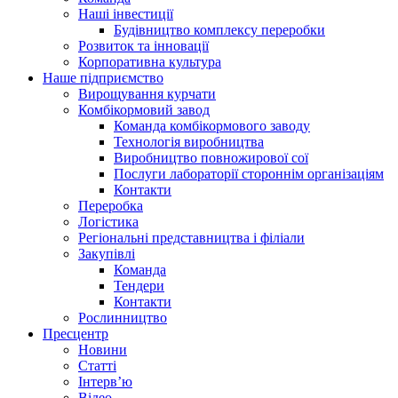
Наші інвестиції
Будівництво комплексу переробки
Розвиток та інновації
Корпоративна культура
Наше підприємство
Вирощування курчати
Комбікормовий завод
Команда комбікормового заводу
Технологія виробництва
Виробництво повножирової сої
Послуги лабораторії стороннім організаціям
Контакти
Переробка
Логістика
Регіональні представництва і філіали
Закупівлі
Команда
Тендери
Контакти
Рослинництво
Пресцентр
Новини
Статті
Інтерв’ю
Відео