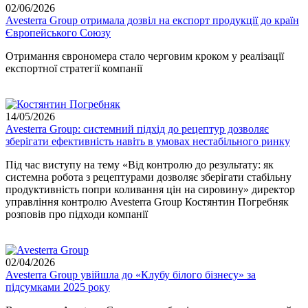
02/06/2026
Avesterra Group отримала дозвіл на експорт продукції до країн
Європейського Союзу
Отримання єврономера стало черговим кроком у реалізації
експортної стратегії компанії
14/05/2026
Avesterra Group: системний підхід до рецептур дозволяє
зберігати ефективність навіть в умовах нестабільного ринку
Під час виступу на тему «Від контролю до результату: як
системна робота з рецептурами дозволяє зберігати стабільну
продуктивність попри коливання цін на сировину» директор
управління контролю Avesterra Group Костянтин Погребняк
розповів про підходи компанії
02/04/2026
Avesterra Group увійшла до «Клубу білого бізнесу» за
підсумками 2025 року