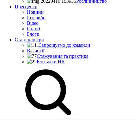
Рослинництво
Пресцентр
Новини
Інтерв’ю
Відео
Статті
Блоги
Старт кар’єри
Запрошуємо до команди
Вакансії
Стажування та практика
Контакти HR