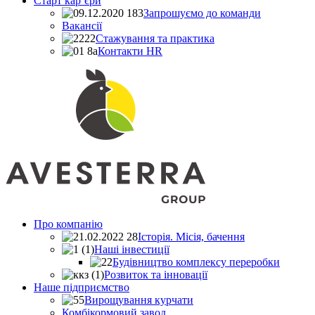
Старт кар’єри
Запрошуємо до команди
Вакансії
Стажування та практика
Контакти HR
Про компанiю
Історія. Місія, бачення
Наші інвестиції
Будівництво комплексу переробки
Розвиток та інновації
Наше пiдприємство
Вирощування курчати
Комбікормовий завод