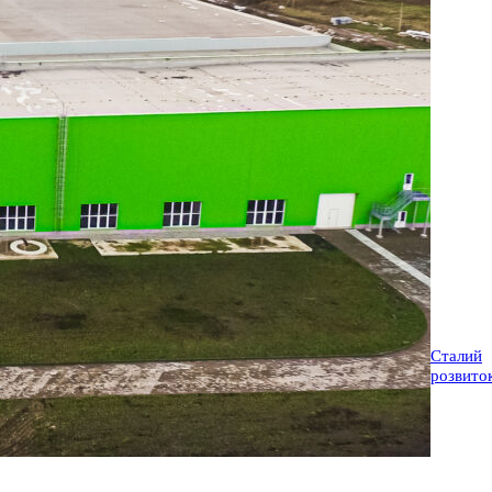
Сталий
розвито