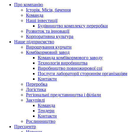
Про компанію
Історія. Місія, бачення
Команда
Наші інвестиції
Будівництво комплексу переробки
Розвиток та інновації
Корпоративна культура
Наше підприємство
Вирощування курчати
Комбікормовий завод
Команда комбікормового заводу
Технологія виробництва
Виробництво повножирової сої
Послуги лабораторії стороннім організаціям
Контакти
Переробка
Логістика
Регіональні представництва і філіали
Закупівлі
Команда
Тендери
Контакти
Рослинництво
Пресцентр
Новини