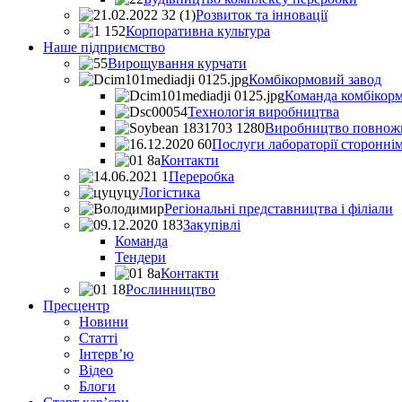
Розвиток та інновації
Корпоративна культура
Наше підприємство
Вирощування курчати
Комбікормовий завод
Команда комбікорм
Технологія виробництва
Виробництво повножи
Послуги лабораторії стороннім
Контакти
Переробка
Логістика
Регіональні представництва і філіали
Закупівлі
Команда
Тендери
Контакти
Рослинництво
Пресцентр
Новини
Статті
Інтерв’ю
Відео
Блоги