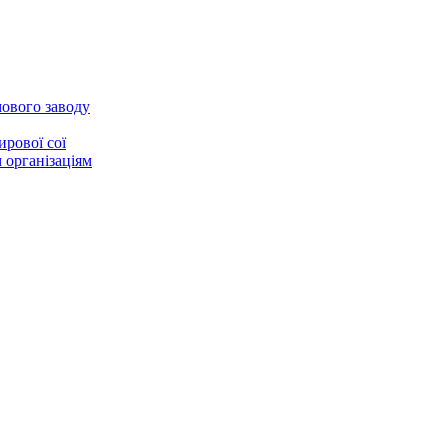
ового заводу
рової сої
 організаціям