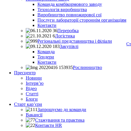
Команда комбікормового заводу
Технологія виробництва
Виробництво повножирової сої
Послуги лабораторії стороннім організаціям
Контакти
Переробка
Логістика
Регіональні представництва і філіали
Ст
Закупівлі
Команда
Тендери
Контакти
Рослинництво
Пресцентр
Новини
Інтерв’ю
Відео
Статті
Блоги
Старт кар’єри
Запрошуємо до команди
Вакансії
Стажування та практика
Контакти HR