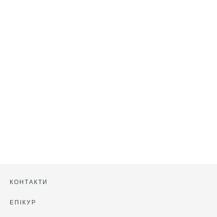
логістики, – в колонці
COO Avesterra Group
Андрія Бурка для
РБК-Україна.
КОНТАКТИ
ЕПІКУР