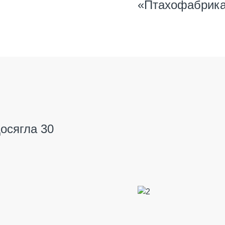
«Птахофабрика
осягла 30