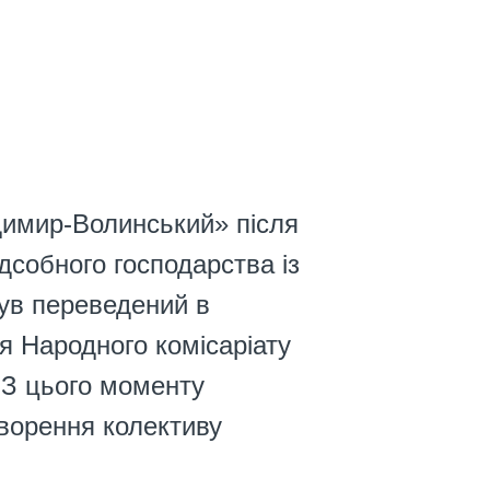
имир-Волинський» після
дсобного господарства із
ув переведений в
я Народного комісаріату
З цього моменту
ворення колективу