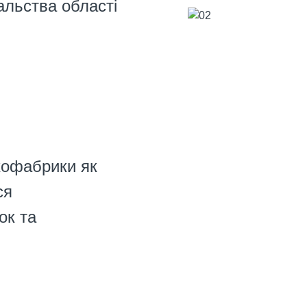
альства області
хофабрики як
ся
ок та