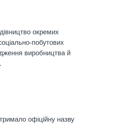
дівництво окремих
соціально-побутових
годження виробництва й
.
тримало офіційну назву