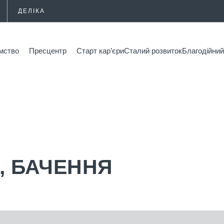
ДЕЛІКА
мство
Пресцентр
Старт кар’єри
Сталий розвиток
Благодійн
Я, БАЧЕННЯ