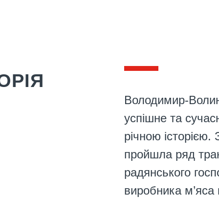
ОРІЯ
Володимир-Волин
успішне та сучас
річною історією.
пройшла ряд тра
радянського госп
виробника м’яса к