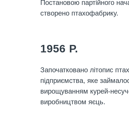
Постановою партійного нач
створено птахофабрику.
1956 Р.
Започатковано літопис пта
підприємства, яке займало
вирощуванням курей-несуч
виробництвом яєць.