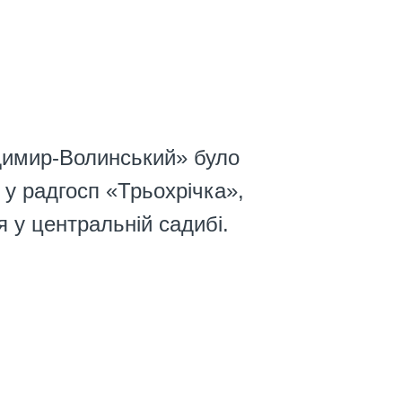
димир-Волинський» було
у радгосп «Трьохрічка»,
 у центральній садибі.