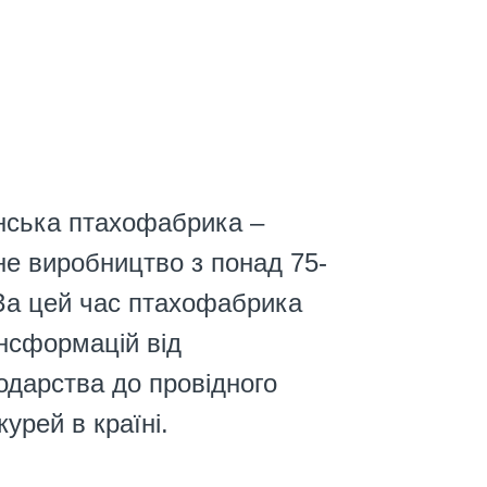
ська птахофабрика –
не виробництво з понад 75-
 За цей час птахофабрика
нсформацій від
одарства до провідного
урей в країні.