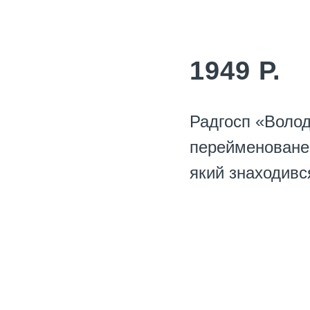
1949 Р.
Радгосп «Воло
перейменоване 
який знаходився