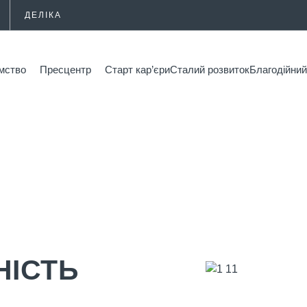
ДЕЛІКА
мство
Пресцентр
Старт кар’єри
Сталий розвиток
Благодійн
НІСТЬ