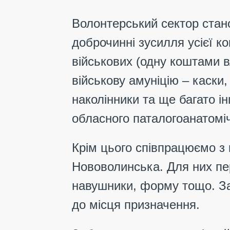
Волонтерський сектор стан
доброчинні зусилля
усієї к
військових (одну коштами вл
військову амуніцію – каски
наколінники та ще багато і
обласного паталогоанатомі
Крім цього співпрацюємо з 
Нововолинська. Для них пер
навушники, форму тощо. За
до місця призначення.