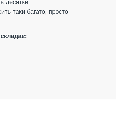
ть десятки
ить таки багато, просто
складає
: