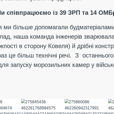
и співпрацюємо із 39 ЗРП та 14 ОМБ
я ми більше допомагали будматеріалам
клад, наша команда інженерів зварювала
кпості в сторону Ковеля) й дрібні конст
араз це більш технічні речі. З останньо
я запуску морозильних камер у військо