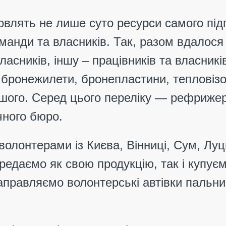
овлять не лише суто ресурси самого під
оманди та власників. Так, разом вдалося
асників, іншу – працівників та власникі
, бронежилети, бронепластини, тепловіз
ншого. Серед цього переліку —
рефрижера
чного бюро.
волонтерами із Києва, Вінниці, Сум, Лу
едаємо як свою продукцію, так і купуємо
правляємо волонтерські автівки пальним