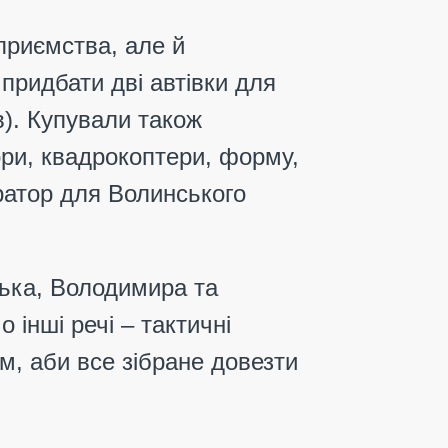
приємства, але й
 придбати дві автівки для
в). Купували також
ори, квадрокоптери, форму,
тор для Волинського
цька, Володимира та
 інші речі –
тактичні
, аби все зібране довезти