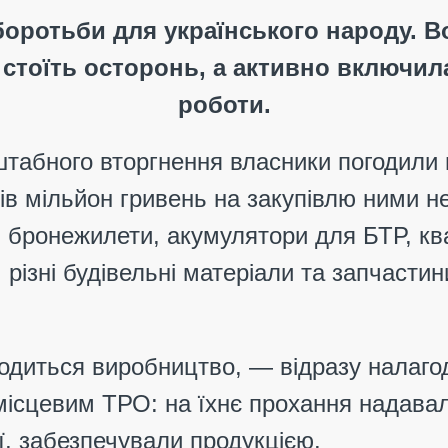
 боротьби для українського народу.
 стоїть осторонь, а активно включил
роботи.
абного вторгнення власники погодили 
ів мільйон гривень на закупівлю ними н
и бронежилети, акумулятори для БТР, кв
 різні будівельні матеріали та запчасти
ходиться виробництво, — відразу налаго
місцевим ТРО: на їхнє прохання надав
ї, забезпечували продукцією.