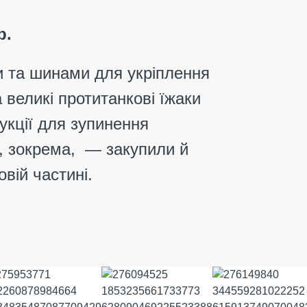
р.
и та
шинами для укріплення
 великі протитанкові їжаки
рукції для зупинення
го, зокрема, — закупили й
вій частині.