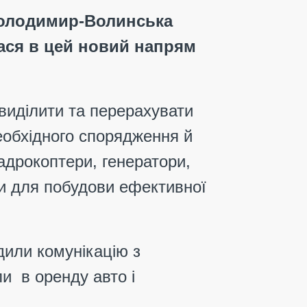
 Володимир-Волинська
ася в цей новий напрям
виділити та перерахувати
еобхідного спорядження й
адрокоптери, генератори,
ни для побудови ефективної
дили комунікацію з
али в оренду
авто і