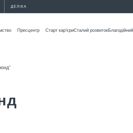
ДЕЛІКА
мство
Пресцентр
Старт кар’єри
Сталий розвиток
Благодійн
фонд"
нд