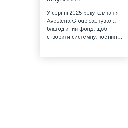
У серпні 2025 року компанія
Avesterra Group заснувала
благодійний фонд, щоб
створити системну, постійну
підтримку для сімей, дітей,
освітніх і соціальних закладів
та військових підрозділів.