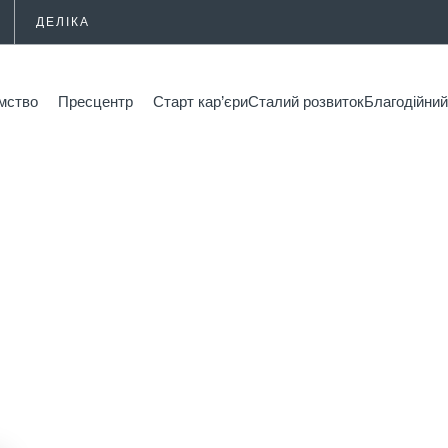
ДЕЛІКА
мство
Пресцентр
Старт кар’єри
Сталий розвиток
Благодійн
"