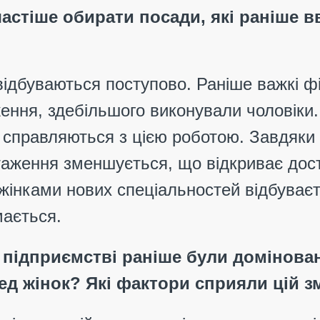
астіше обирати посади, які раніше 
 відбуваються поступово. Раніше важкі фі
ння, здебільшого виконували чоловіки. 
 справляються з цією роботою. Завдяки 
таження зменшується, що відкриває дост
жінками нових спеціальностей відбуваєт
мається.
 підприємстві раніше були домінован
д жінок? Які фактори сприяли цій зм