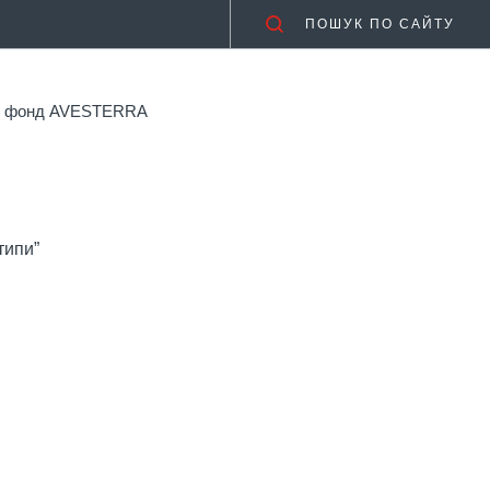
ПОШУК ПО САЙТУ
ий фонд AVESTERRA
типи”