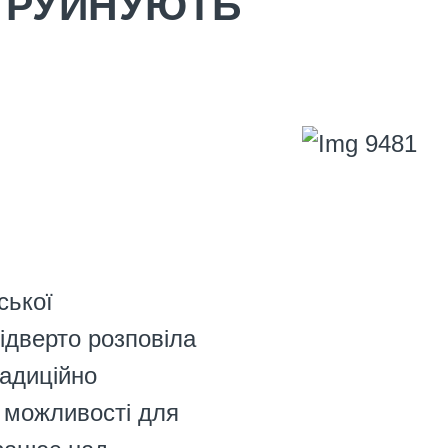
І РУЙНУЮТЬ
ської
ідверто розповіла
радиційно
 можливості для