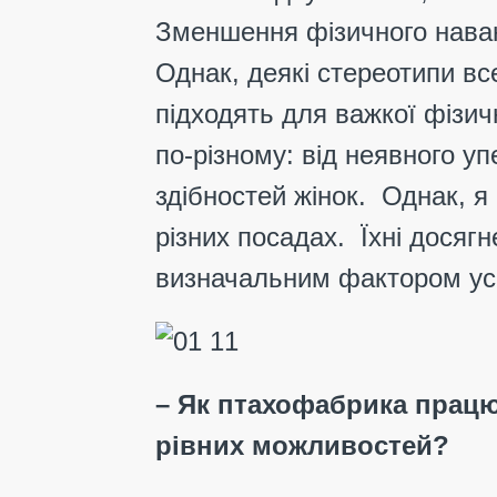
Зменшення фізичного наван
Однак, деякі стереотипи в
підходять для важкої фізич
по-різному: від неявного у
здібностей жінок. Однак, я
різних посадах. Їхні досяг
визначальним фактором усп
– Як птахофабрика працю
рівних можливостей?