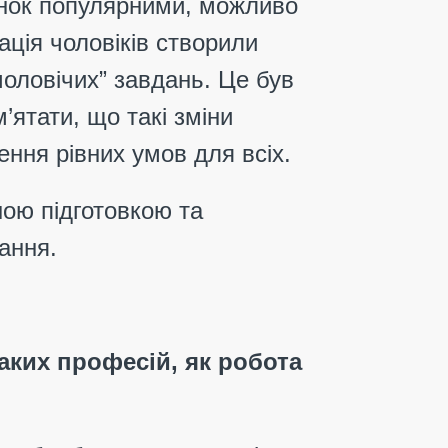
жінок популярними, можливо
ація чоловіків створили
чоловічих” завдань. Це був
’ятати, що такі зміни
ення рівних умов для всіх.
ною підготовкою та
дання.
таких професій, як робота