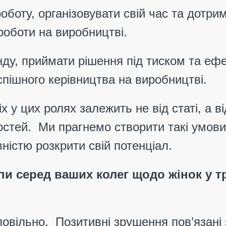
оботу, організовувати свій час та дотр
оботи на виробництві.
нду, приймати рішення під тиском та еф
пішного керівництва на виробництві.
 у цих ролях залежить не від статі, а в
костей. Ми прагнемо створити такі умов
вністю розкрити свій потенціал.
пи серед ваших колег щодо жінок у т
повільно. Позитивні зрушення пов’язані