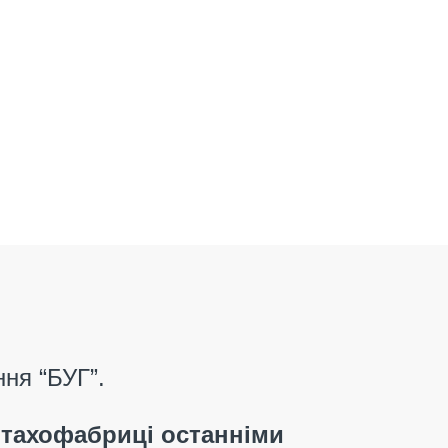
ння “БУГ”
.
 птахофабриці останніми