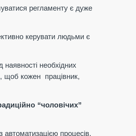
имуватися регламенту є дуже
ективно керувати людьми є
ід наявності необхідних
и, щоб кожен працівник,
радиційно “чоловічих”
 з автоматизацією процесів.