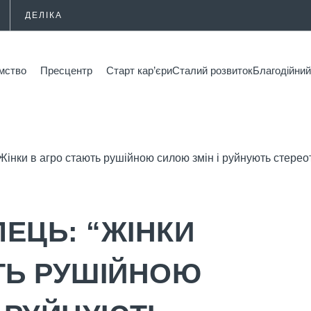
ДЕЛІКА
мство
Пресцентр
Старт кар’єри
Сталий розвиток
Благодійн
“Жінки в агро стають рушійною силою змін і руйнують стерео
ЛЕЦЬ: “ЖІНКИ
ТЬ РУШІЙНОЮ