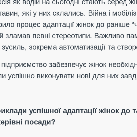
ія як водій на сьогодні стають серед 
вин, які у них склались. Війна і мобіліз
орило процес адаптації жінок до раніше “
ий зламав певні стереотипи. Важливо пам
зусиль, зокрема автоматизації та створ
 підприємство забезпечує жінок необхід
и успішно виконувати нові для них зав
риклади успішної адаптації жінок до 
керівні посади?