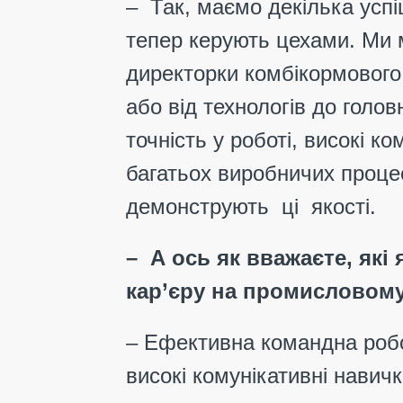
– Так, маємо декілька успі
тепер керують цехами. Ми м
директорки комбікормового 
або від технологів до голов
точність у роботі, високі к
багатьох виробничих проц
демонструють ці якості.
– А ось як вважаєте, які
кар’єру на промисловом
– Ефективна командна робот
високі комунікативні навичкі