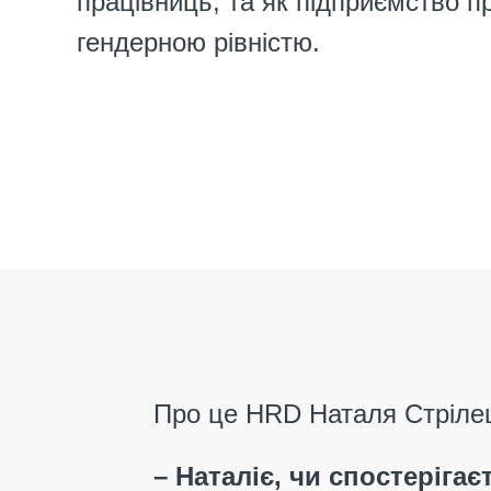
працівниць, та як підприємство 
гендерною рівністю.
Про це HRD Наталя Стріле
– Наталіє, чи спостеріга