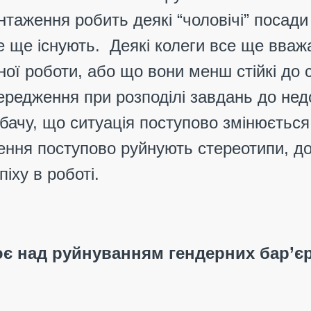
таження робить деякі “чоловічі” посади
се ще існують. Деякі колеги все ще вва
ної роботи, або що вони менш стійкі до
передження при розподілі завдань до не
 бачу, що ситуація поступово змінюється
нення поступово руйнують стереотипи, д
іху в роботі.
є над руйнуванням гендерних бар’єр