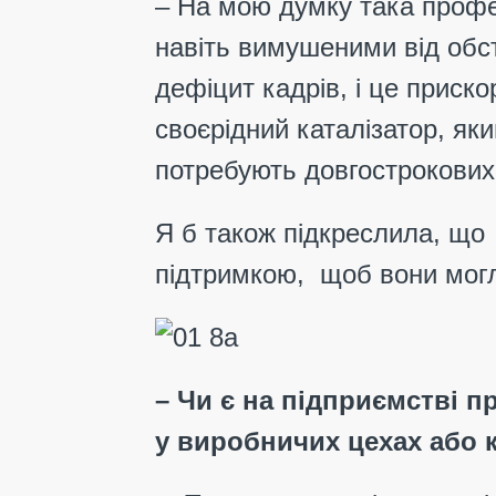
– На мою думку така профес
навіть вимушеними від обста
дефіцит кадрів, і це приск
своєрідний каталізатор, як
потребують довгострокових 
Я б також підкреслила, що
підтримкою, щоб вони могл
– Чи є на підприємстві п
у виробничих цехах або 