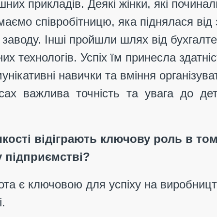
шних прикладів. Деякі жінки, які почина
аємо співробітницю, яка піднялася від
заводу. Інші пройшли шлях від бухгалте
них технологів. Успіх їм принесла здатн
омунікативні навички та вміння організув
есах важлива точність та увага до де
 якості відіграють ключову роль в то
у підприємстві?
а є ключовою для успіху на виробництв
.